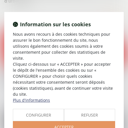
d'urbanisme
Lire la suite
Information sur les cookies
Nous avons recours à des cookies techniques pour
assurer le bon fonctionnement du site, nous
utilisons également des cookies soumis à votre
consentement pour collecter des statistiques de
visite.
Cliquez ci-dessous sur « ACCEPTER » pour accepter
19/12/2024
le dépôt de l'ensemble des cookies ou sur «
Auto-incrimination et infractions : focus sur l’article L.
CONFIGURER » pour choisir quels cookies
480-1 du Code de l’urbanisme
nécessitant votre consentement seront déposés
(cookies statistiques), avant de continuer votre visite
du site.
Lire la suite
Plus d'informations
CONFIGURER
REFUSER
ACCEPTER