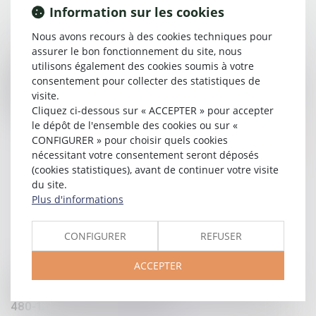
Information sur les cookies
Nous avons recours à des cookies techniques pour
assurer le bon fonctionnement du site, nous
02/01/2025
utilisons également des cookies soumis à votre
Environnement et urbanisme : schémas
consentement pour collecter des statistiques de
d'aménagement et de gestion des eaux et documents
visite.
d'urbanisme
Cliquez ci-dessous sur « ACCEPTER » pour accepter
le dépôt de l'ensemble des cookies ou sur «
CONFIGURER » pour choisir quels cookies
Lire la suite
nécessitant votre consentement seront déposés
(cookies statistiques), avant de continuer votre visite
du site.
Plus d'informations
CONFIGURER
REFUSER
ACCEPTER
19/12/2024
Auto-incrimination et infractions : focus sur l’article L.
480-1 du Code de l’urbanisme