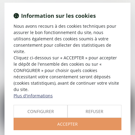
Information sur les cookies
Nous avons recours à des cookies techniques pour
assurer le bon fonctionnement du site, nous
utilisons également des cookies soumis à votre
14/04/2025
consentement pour collecter des statistiques de
visite.
Détermination du prix d’un bien préempté : la
Cliquez ci-dessous sur « ACCEPTER » pour accepter
consistance et uniquement la consistance !
le dépôt de l'ensemble des cookies ou sur «
CONFIGURER » pour choisir quels cookies
Lire la suite
nécessitant votre consentement seront déposés
(cookies statistiques), avant de continuer votre visite
du site.
Plus d'informations
CONFIGURER
REFUSER
ACCEPTER
07/04/2025