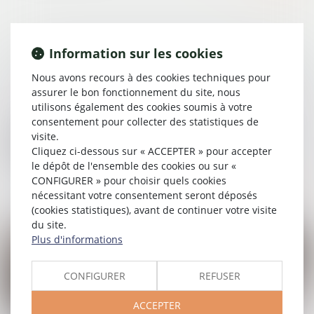
Information sur les cookies
Nous avons recours à des cookies techniques pour
assurer le bon fonctionnement du site, nous
utilisons également des cookies soumis à votre
25/07/2025
consentement pour collecter des statistiques de
Construction et habitation : rénovation de l’habitat
visite.
Cliquez ci-dessous sur « ACCEPTER » pour accepter
dégradé
le dépôt de l'ensemble des cookies ou sur «
CONFIGURER » pour choisir quels cookies
Lire la suite
nécessitant votre consentement seront déposés
(cookies statistiques), avant de continuer votre visite
du site.
Plus d'informations
CONFIGURER
REFUSER
ACCEPTER