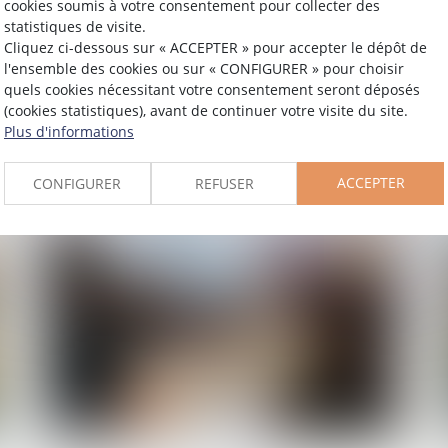
cookies soumis à votre consentement pour collecter des
statistiques de visite.
30/06/2025
Cliquez ci-dessous sur « ACCEPTER » pour accepter le dépôt de
Certains datacenters pourront être
l'ensemble des cookies ou sur « CONFIGURER » pour choisir
quels cookies nécessitant votre consentement seront déposés
qualifiés de « projets d’intérêt national
(cookies statistiques), avant de continuer votre visite du site.
majeur »
Plus d'informations
Lire la suite
ACCEPTER
CONFIGURER
REFUSER