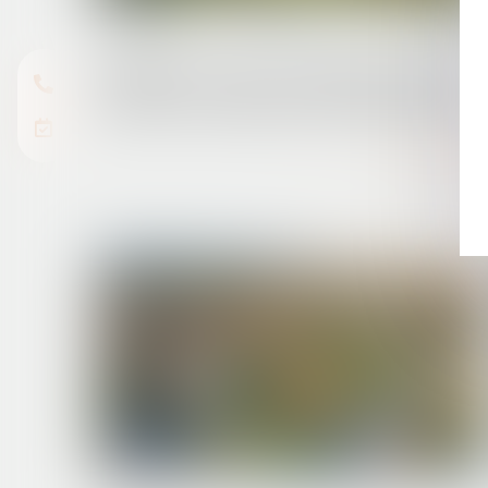
07/07/2025
Urbanisme : la Cour de cassation confirme
la rigueur du régime des astreintes pénales
Lire la suite