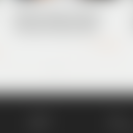
02/06/2025
Association syndicale et lotissement :
l'absence de transfert de propriété
n'entraîne pas la nullité des statuts !
Lire la suite
...
<<
<
1
2
3
4
5
6
7
>
>>
Expertises
Actus
Contact
RDV en lig