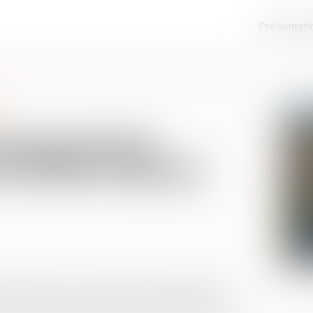
Présentati
ters pourront être qualifiés de « projets d’intérêt national majeur »
e
 pourront être
 d’intérêt national
ue, adopté le 17 juin, prévoit la possibilité de
décret, la qualification de projet d’intérêt national