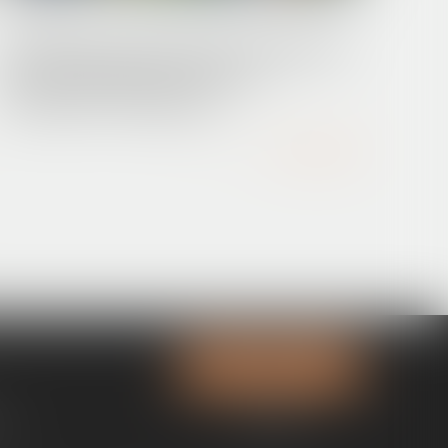
12/05/2025
Parc éolien et permis annulé : la démolition
jugée inopposable en raison d’un
changement de législation !
Lire la suite
Contactez-nous
ne