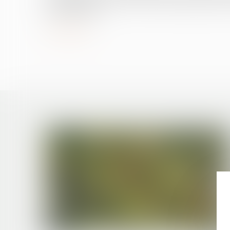
majeur (PINM)...
Lire la suite