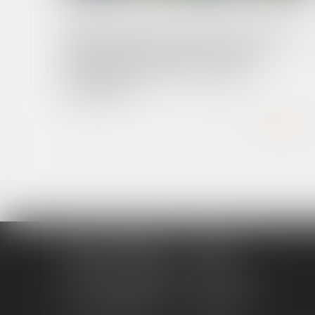
10/06/2025
Seuls les agents autorisés par le JLD sont
habilités à pénétrer dans le domicile
comprenant des parties à usage
d’habitation !
Lire la suite
Florent LATAPIE
Menu
15 rue de la République
Présentation
34000 Montpellier
Honoraires
06 74 91 20 84