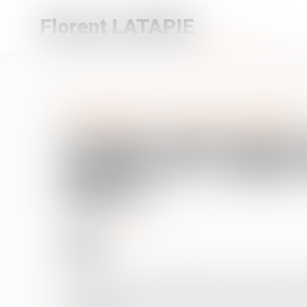
Florent LATAPIE
Accueil
Droit public
Droit de l'urbanisme
Certains datacen
Droit public
/
Droit de l'urbanism
Certains datacenters
qualifiés de « projets
majeur »
30/06/2025
Source :
www.weka.fr
Le projet de loi de simplification de la vie économiq
reconnaître à un centre de données (datacenter), par 