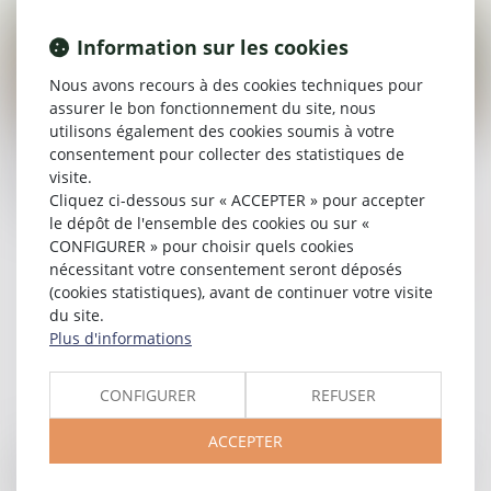
Information sur les cookies
Nous avons recours à des cookies techniques pour
assurer le bon fonctionnement du site, nous
utilisons également des cookies soumis à votre
18/10/2024
consentement pour collecter des statistiques de
Demande de permis de construire : une procédure
visite.
"complexe"
Cliquez ci-dessous sur « ACCEPTER » pour accepter
le dépôt de l'ensemble des cookies ou sur «
CONFIGURER » pour choisir quels cookies
Lire la suite
nécessitant votre consentement seront déposés
(cookies statistiques), avant de continuer votre visite
du site.
Plus d'informations
CONFIGURER
REFUSER
ACCEPTER
03/10/2024
Végétaliser un bâtiment ouvre droit à des dérogations