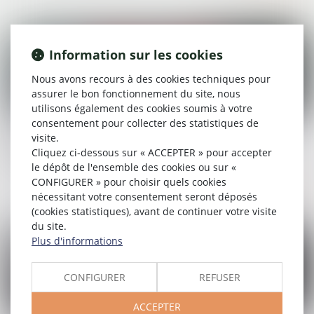
Information sur les cookies
Nous avons recours à des cookies techniques pour
assurer le bon fonctionnement du site, nous
utilisons également des cookies soumis à votre
17/06/2026
consentement pour collecter des statistiques de
visite.
PSC : publication imminente des décrets sur la
Cliquez ci-dessous sur « ACCEPTER » pour accepter
prévoyance
le dépôt de l'ensemble des cookies ou sur «
CONFIGURER » pour choisir quels cookies
Lire la suite
nécessitant votre consentement seront déposés
(cookies statistiques), avant de continuer votre visite
du site.
Plus d'informations
CONFIGURER
REFUSER
ACCEPTER