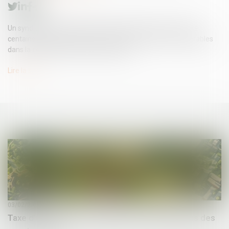
Un syndicat de fonctionnaires dévoile que Bercy se prive de
centaines de millions d’euros en raison de retards considérables
dans la collecte des taxes d’urbanisme...
Lire la suite
03/02/2025
Taxe d’urbanisme : des bugs sur les déclarations des