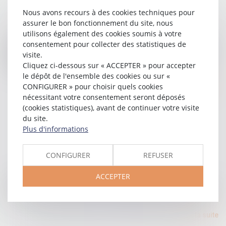
Nous avons recours à des cookies techniques pour
assurer le bon fonctionnement du site, nous
utilisons également des cookies soumis à votre
27/01/2025
consentement pour collecter des statistiques de
Constructions et travaux : la visite avec consentement
visite.
est-elle suffisante pour établir des infractions ?
Cliquez ci-dessous sur « ACCEPTER » pour accepter
le dépôt de l'ensemble des cookies ou sur «
Lire la suite
CONFIGURER » pour choisir quels cookies
nécessitant votre consentement seront déposés
(cookies statistiques), avant de continuer votre visite
du site.
Plus d'informations
CONFIGURER
REFUSER
ACCEPTER
20/01/2025
Installer une roulotte ou un mobil-home sur son terrain
Lire la suite