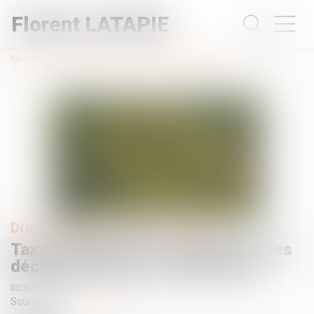
Florent LATAPIE
Expertises
Droit immobilier
Contentieux du voisinage
Taxe d’urbanisme : des bugs sur les déclarations des constructions
Droit public
/
Droit de l'urbanisme
Taxe d’urbanisme : des bugs sur les
déclarations des constructions
03/02/2025
Source :
www.francetvinfo.fr