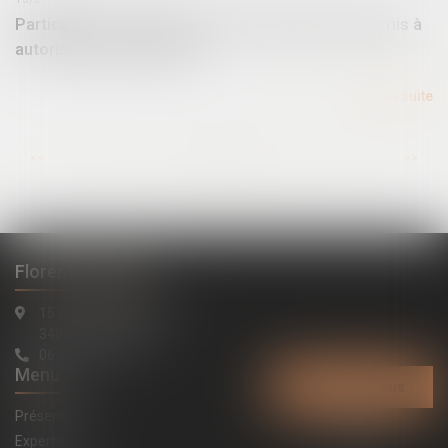
Participation du public pour certains projets soumis à
autorisation d'urbanisme
Lire la suite
...
...
<<
<
11
12
13
14
15
16
17
>
>>
Florent LATAPIE
15 rue de la République
34000 Montpellier
06 74 91 20 84
Menu
Contactez-nous
Présentation
Expertises