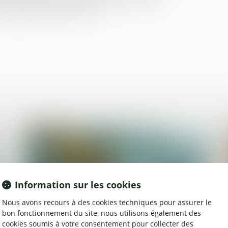
garantie prévue au contrat...
Information sur les cookies
Nous avons recours à des cookies techniques pour assurer le
bon fonctionnement du site, nous utilisons également des
cookies soumis à votre consentement pour collecter des