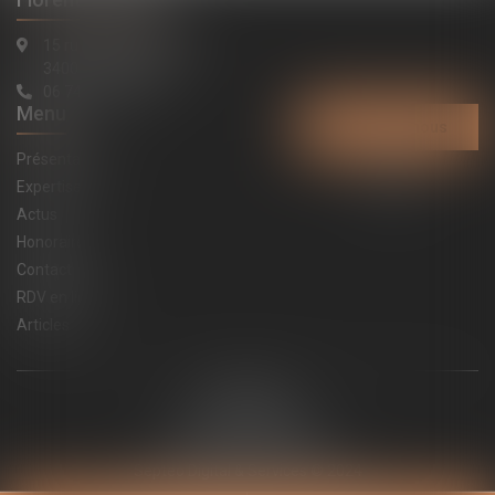
Florent LATAPIE
15 rue de la République
34000 Montpellier
06 74 91 20 84
Menu
Contactez-nous
Présentation
Expertises
Actus
Honoraires
Contact
RDV en ligne
Articles
Plan du site
Mentions légales
Politique de cookies
Politique de confidentialité
Septeo Digital & Services © 2024