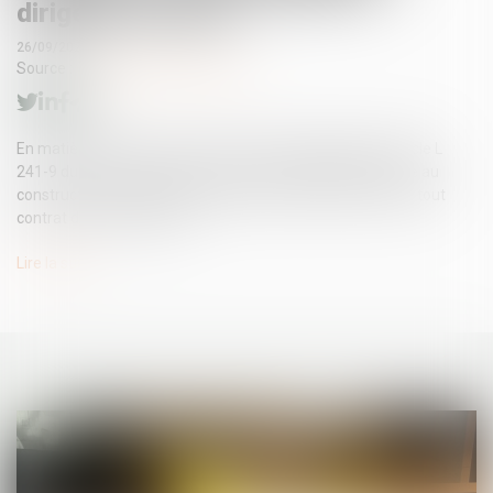
dirigeant de droit
26/09/2025
Source :
www.lemag-juridique.com
En matière de construction de maisons individuelles, l’article L
241-9 du Code de la construction et de l’habitation impose au
constructeur de justifier d’une garantie de paiement dans tout
contrat de sous-traitance...
Lire la suite