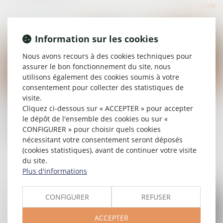
Lire la suite
Information sur les cookies
Nous avons recours à des cookies techniques pour
assurer le bon fonctionnement du site, nous
utilisons également des cookies soumis à votre
consentement pour collecter des statistiques de
visite.
19/09/2025
Cliquez ci-dessous sur « ACCEPTER » pour accepter
Retrait-gonflement des sols : une aide pour les
le dépôt de l'ensemble des cookies ou sur «
propriétaires victimes de fissures expérimentée dans
CONFIGURER » pour choisir quels cookies
11 départements
nécessitant votre consentement seront déposés
(cookies statistiques), avant de continuer votre visite
Lire la suite
du site.
Plus d'informations
CONFIGURER
REFUSER
ACCEPTER