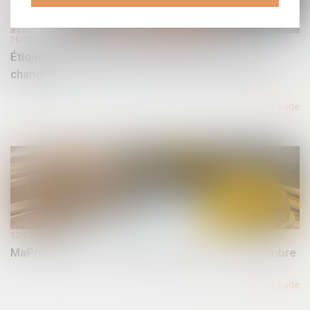
16/09/2025
Étiquette énergétique -Calcul du DPE : ce qui va
changer
Lire la suite
12/09/2025
MaPrimeRénov' : redémarrage prévu le 30 septembre
Lire la suite