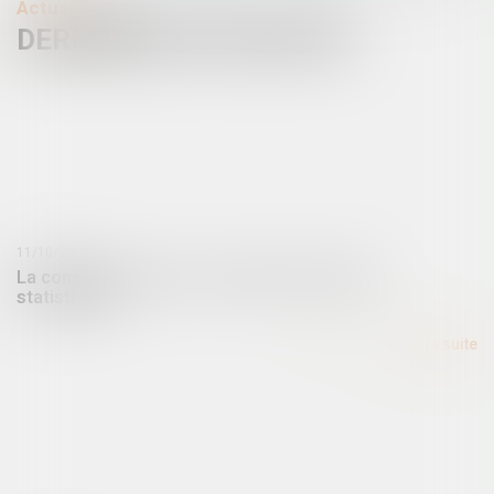
Actualités
DERNIÈRES ACTUALITÉS
11/10/2024
La construction neuve : données et études
statistiques
Lire la suite