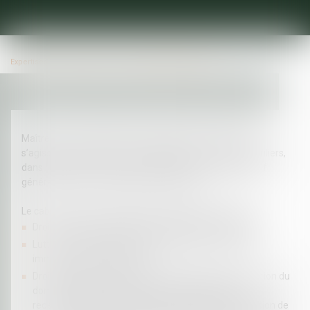
Expertises
Droit public
Droit administratif général
Maître Florent LATAPIE accompagne ses clients, qu’ils
s’agissent tant des personnes publiques que des particuliers,
dans l’ensemble des composantes du droit administratif
général, tant en conseil qu’en contentieux.
Le cabinet intervient ainsi dans les domaines suivants :
Droit de la police administrative générale et spéciale ;
Lutte contre l’Habitat indigne, insalubrité et sécurité,
immeubles menaçant ruine ;
Droit administratif des biens : autorisations d’occupation du
domaine public, bail emphytéotique administratif,
redevances d’occupation du domaine public, permission de