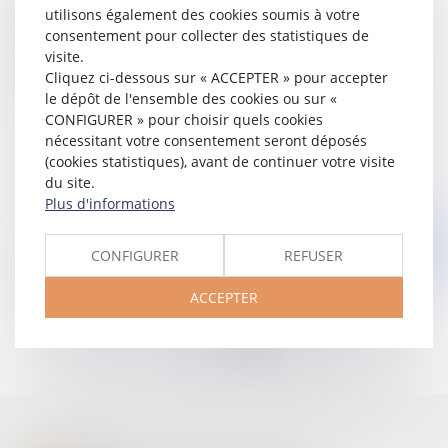
utilisons également des cookies soumis à votre
l’administration
consentement pour collecter des statistiques de
La responsabilité des maires au titre de leurs pouvoirs de
visite.
police ;
Cliquez ci-dessous sur « ACCEPTER » pour accepter
La responsabilité liée aux ouvrages publics.
le dépôt de l'ensemble des cookies ou sur «
CONFIGURER » pour choisir quels cookies
nécessitant votre consentement seront déposés
(cookies statistiques), avant de continuer votre visite
du site.
Plus d'informations
Nous contacter
CONFIGURER
REFUSER
ACCEPTER