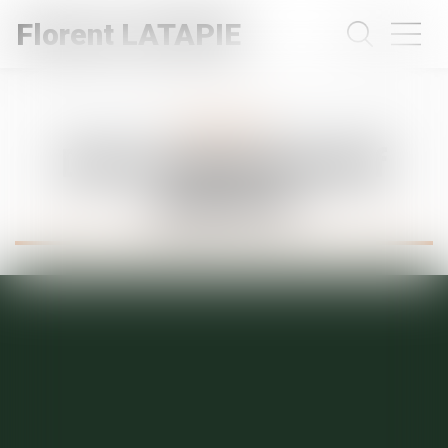
Florent LATAPIE
Expertises
Droit administratif
général