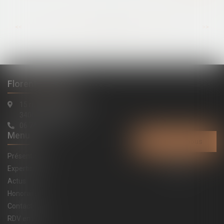
...
...
<<
<
32
33
34
35
36
37
38
>
>>
Florent LATAPIE
15 rue de la République
34000 Montpellier
06 74 91 20 84
Menu
Contactez-nous
Présentation
Expertises
Actus
Honoraires
Contact
RDV en ligne