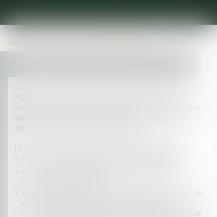
Expertises
Droit public
Droit administratif général
Maître Florent LATAPIE accompagne ses clients, qu’ils
s’agissent tant des personnes publiques que des particuliers,
dans l’ensemble des composantes du droit administratif
général, tant en conseil qu’en contentieux.
Le cabinet intervient ainsi dans les domaines suivants :
Droit de la police administrative générale et spéciale ;
Lutte contre l’Habitat indigne, insalubrité et sécurité,
immeubles menaçant ruine ;
Droit administratif des biens : autorisations d’occupation du
domaine public, bail emphytéotique administratif,
redevances d’occupation du domaine public, permission de