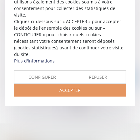
utilisons également des cookies soumis à votre
l’administration
consentement pour collecter des statistiques de
La responsabilité des maires au titre de leurs pouvoirs de
visite.
police ;
Cliquez ci-dessous sur « ACCEPTER » pour accepter
le dépôt de l'ensemble des cookies ou sur «
La responsabilité liée aux ouvrages publics.
CONFIGURER » pour choisir quels cookies
nécessitant votre consentement seront déposés
(cookies statistiques), avant de continuer votre visite
du site.
Plus d'informations
CONFIGURER
REFUSER
Nous contacter
ACCEPTER