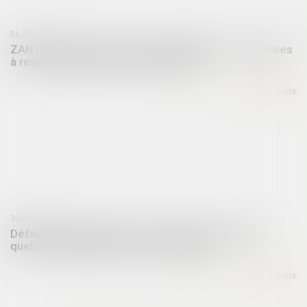
06/09/2024
ZAN : l'AMF demande l'arrêt d'obligations impossibles
à respecter dans les délais imposés
Lire la suite
30/08/2024
Défaut d’autorisation pour la location saisonnière :
quelle condamnation pour les bailleurs ?
Lire la suite