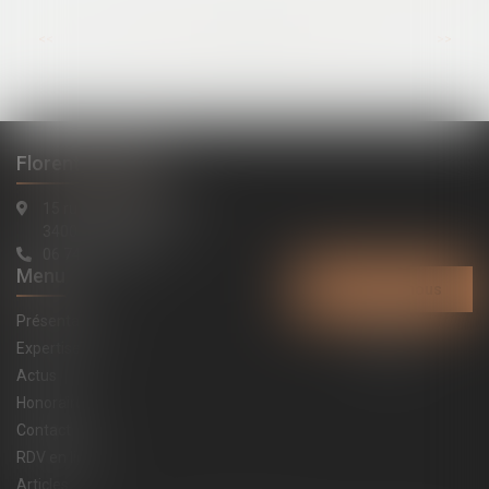
...
<<
<
34
35
36
37
38
39
40
>
>>
Florent LATAPIE
15 rue de la République
34000 Montpellier
06 74 91 20 84
Menu
Contactez-nous
Présentation
Expertises
Actus
Honoraires
Contact
RDV en ligne
Articles