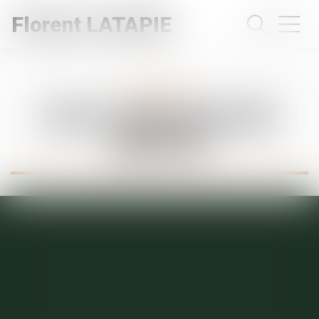
Florent LATAPIE
Expertises
Droit administratif
général