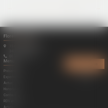
...
<<
<
34
35
36
37
38
39
40
>
>>
Florent LATAPIE
15 rue de la République
34000 Montpellier
06 74 91 20 84
Menu
Contactez-nous
Présentation
Expertises
Actus
Honoraires
Contact
RDV en ligne
Articles