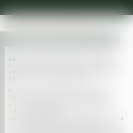
Expertises
Droit public
Droit administratif général
Maître Florent LATAPIE accompagne ses clients, qu’ils
s’agissent tant des personnes publiques que des particuliers,
dans l’ensemble des composantes du droit administratif
général, tant en conseil qu’en contentieux.
Le cabinet intervient ainsi dans les domaines suivants :
Droit de la police administrative générale et spéciale ;
Lutte contre l’Habitat indigne, insalubrité et sécurité,
immeubles menaçant ruine ;
Droit administratif des biens : autorisations d’occupation du
domaine public, bail emphytéotique administratif,
redevances d’occupation du domaine public, permission de