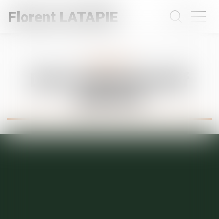
Florent LATAPIE
Expertises
Droit administratif
général