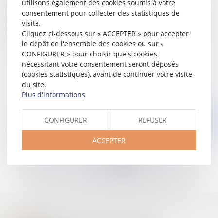
utilisons également des cookies soumis à votre
l’administration
consentement pour collecter des statistiques de
La responsabilité des maires au titre de leurs pouvoirs de
visite.
police ;
Cliquez ci-dessous sur « ACCEPTER » pour accepter
le dépôt de l'ensemble des cookies ou sur «
La responsabilité liée aux ouvrages publics.
CONFIGURER » pour choisir quels cookies
nécessitant votre consentement seront déposés
(cookies statistiques), avant de continuer votre visite
du site.
Plus d'informations
CONFIGURER
REFUSER
Nous contacter
ACCEPTER