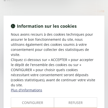
Lire la suite
Information sur les cookies
Nous avons recours à des cookies techniques pour
assurer le bon fonctionnement du site, nous
utilisons également des cookies soumis à votre
consentement pour collecter des statistiques de
visite.
30/08/2024
Cliquez ci-dessous sur « ACCEPTER » pour accepter
Défaut d’autorisation pour la location saisonnière :
le dépôt de l'ensemble des cookies ou sur «
quelle condamnation pour les bailleurs ?
CONFIGURER » pour choisir quels cookies
nécessitant votre consentement seront déposés
Lire la suite
(cookies statistiques), avant de continuer votre visite
du site.
Plus d'informations
CONFIGURER
REFUSER