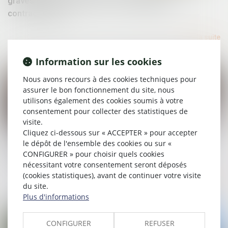
graves de l’entrepreneur à ses obligations
contractuelles
Lire la suite
Information sur les cookies
Nous avons recours à des cookies techniques pour
assurer le bon fonctionnement du site, nous
utilisons également des cookies soumis à votre
consentement pour collecter des statistiques de
visite.
Cliquez ci-dessous sur « ACCEPTER » pour accepter
12/06/2026
le dépôt de l'ensemble des cookies ou sur «
Assurance dommages-ouvrage : la responsabilité
CONFIGURER » pour choisir quels cookies
contractuelle de droit commun écartée
nécessitant votre consentement seront déposés
(cookies statistiques), avant de continuer votre visite
Lire la suite
du site.
Plus d'informations
CONFIGURER
REFUSER