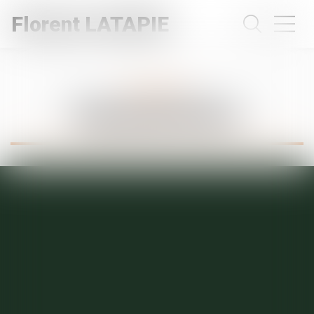
Florent LATAPIE
Expertises
Expropriation