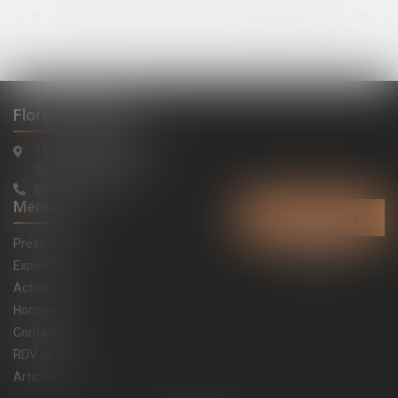
...
<<
<
34
35
36
37
38
39
40
>
>>
Florent LATAPIE
15 rue de la République
34000 Montpellier
06 74 91 20 84
Menu
Contactez-nous
Présentation
Expertises
Actus
Honoraires
Contact
RDV en ligne
Articles