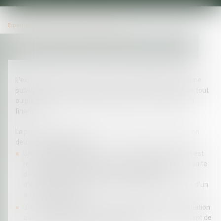
Expertises
Droit public
Expropriation
L’expropriation est une procédure par laquelle une personne
publique contraint un particulier ou une entreprise à céder tout
ou partie de sa propriété en échange d’une compensation
financière.
La procédure d’expropriation est complexe et se déroule en
deux phases distinctes :
Une phase administrative au cours de laquelle le projet est
reconnu d’utilité publique par arrêté préfectoral et à la suite
de laquelle les biens concernés par la procédure
d’expropriation sont nettement identifiés dans le cadre d’un
arrêté de cessibilité ;
Une phase judiciaire lors de laquelle le juge de l’expropriation
autorise le transfert de propriété et détermine le montant de