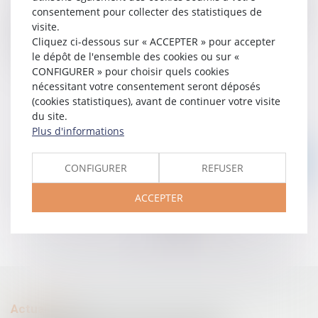
consentement pour collecter des statistiques de
est également susceptible d’intervenir au soutien des intérêts
visite.
des personnes expropriantes, par la sécurisation du dossier
Cliquez ci-dessous sur « ACCEPTER » pour accepter
d’expropriation mais également dans le cadre des divers
le dépôt de l'ensemble des cookies ou sur «
contentieux relatifs à cette procédure.
CONFIGURER » pour choisir quels cookies
nécessitant votre consentement seront déposés
(cookies statistiques), avant de continuer votre visite
du site.
Plus d'informations
Nous contacter
CONFIGURER
REFUSER
ACCEPTER
Actualités